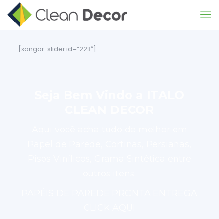
[sangar-slider id=”228″]
Seja Bem Vindo a ITALO
CLEAN DECOR
Aqui você acha tudo de melhor em
Papel de Parede, Cortinas, Persianas,
Pisos Vinílicos, Grama Sintética entre
outros itens.
PAPÉIS DE PAREDE PRONTA ENTREGA
CLICK AQUI